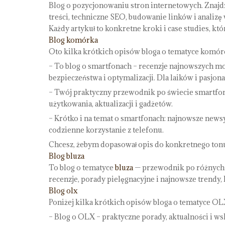
Blog o pozycjonowaniu stron internetowych. Znajdz
treści, techniczne SEO, budowanie linków i analiz
Każdy artykuł to konkretne kroki i case studies, kt
Blog komórka
Oto kilka krótkich opisów bloga o tematyce komóre
– To blog o smartfonach – recenzje najnowszych mo
bezpieczeństwa i optymalizacji. Dla laików i pasjon
– Twój praktyczny przewodnik po świecie smartfon
użytkowania, aktualizacji i gadżetów.
– Krótko i na temat o smartfonach: najnowsze newsy,
codzienne korzystanie z telefonu.
Chcesz, żebym dopasował opis do konkretnego tonu (
Blog bluza
To blog o tematyce
bluza
— przewodnik po różnych fa
recenzje, porady pielęgnacyjne i najnowsze trendy,
Blog olx
Poniżej kilka krótkich opisów bloga o tematyce OL
– Blog o OLX – praktyczne porady, aktualności i w