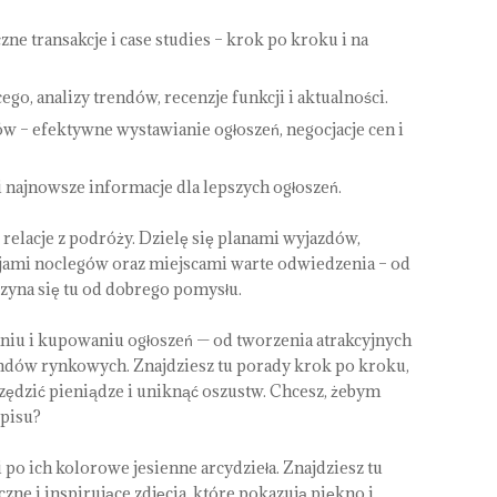
e transakcje i case studies – krok po kroku i na
o, analizy trendów, recenzje funkcji i aktualności.
ów – efektywne wystawianie ogłoszeń, negocjacje cen i
 i najnowsze informacje dla lepszych ogłoszeń.
i relacje z podróży. Dzielę się planami wyjazdów,
ami noclegów oraz miejscami warte odwiedzenia – od
aczyna się tu od dobrego pomysłu.
iu i kupowaniu ogłoszeń — od tworzenia atrakcyjnych
rendów rynkowych. Znajdziesz tu porady krok po kroku,
zędzić pieniądze i uniknąć oszustw. Chcesz, żebym
opisu?
i po ich kolorowe jesienne arcydzieła. Znajdziesz tu
zne i inspirujące zdjęcia, które pokazują piękno i