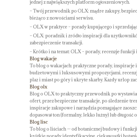
jednej z największych platform ogłoszeniowych.
– Twój przewodnik po OLX: mądre zakupy, bezpieczn
bieżąco z nowościami serwisu.
– OLX w praktyce – porady kupującego i sprzedająceg
– OLX: poradnik i źródło inspiracji dla użytkownik
zabezpieczenie transakcji.
– Krótko i na temat: OLX – porady, recenzje funkcji
Blog wakacje
To blog o wakacjach: praktyczne porady, inspiracje 
budżetowymi i luksusowymi propozycjami, recenzj
plaż i miast po góry i ukryte skarby. Każdy urlop z
Blog olx
Blog o OLX to praktyczny przewodnik po wystawian
ofert, przez bezpieczne transakcje, po śledzenie t
inspiracje zakupowe i narzędzia pomagające zaoszc
dopasował ton (formalny, lekko luźny) lub długość 
Blog lisc
To blog o liściach — od botanicznej budowy i funkcj
krótkie porady identyfikacyjne, ciekawostki botanic