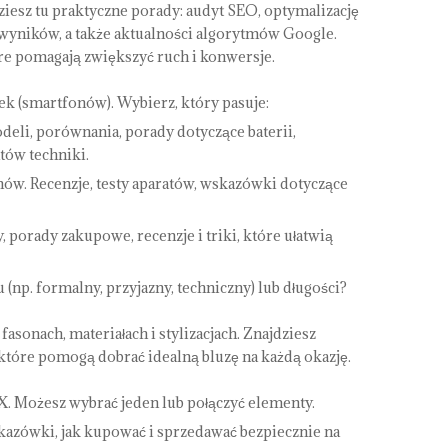
iesz tu praktyczne porady: audyt SEO, optymalizację
ę wyników, a także aktualności algorytmów Google.
óre pomagają zwiększyć ruch i konwersje.
k (smartfonów). Wybierz, który pasuje:
deli, porównania, porady dotyczące baterii,
atów techniki.
ów. Recenzje, testy aparatów, wskazówki dotyczące
 porady zakupowe, recenzje i triki, które ułatwią
np. formalny, przyjazny, techniczny) lub długości?
sonach, materiałach i stylizacjach. Znajdziesz
 które pomogą dobrać idealną bluzę na każdą okazję.
X. Możesz wybrać jeden lub połączyć elementy.
skazówki, jak kupować i sprzedawać bezpiecznie na