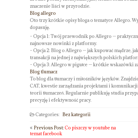
znaczenie liści w przyrodzie.
Blog allegro
Oto trzy krótkie opisy bloga o tematyce Allegro. Wyb
dopasuję.
– Opcja 1: Twój przewodnik po Allegro — praktycz
najnowsze nowinki z platformy.
– Opcja 2: Blog o Allegro — jak kupować mądrze, ja
transakcji na jednej z największych polskich plat
– Opcja 3: Allegro w pigułce — krótkie wskazówki za
Blog tlumacz
To blog dla tłumaczy i miłośników języków. Znajdzie
CAT, kwestie zarządzania projektami i komunikacji z 
teorii tłumaczeń. Regularnie publikuję studia prz
precyzję i efektywność pracy.
Categories:
Bez kategorii
Nawigacja
Previous Post:
Co piszczy w youtube na
temat facebook